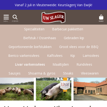
Vanaf 2 juli in Vleuterweide: Keurslagerij Van Ewijk!
MAND
MENU
ZOEKEN
Specialiteiten
Barbecue pakketten
Biefstuk / Ossenhaas
Gebraden kip
Geportioneerde biefstukken
Groot vlees voor de BBQ
Iberico varkensvlees
Kalfsvlees
Kip
Lamsvlees
Livar varkensvlees
Maaltijden
Rundvlees
Sausjes
Shoarma & gyros
Steaks
Vleeswaren