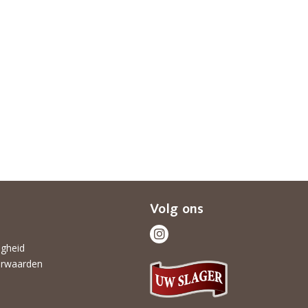
Volg ons
igheid
rwaarden