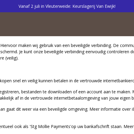
Vanaf 2 juli in Vleuterweide: Keurslagerij Van Ewijk!
d. Hiervoor maken wij gebruik van een beveiligde verbinding. De comm
beschermd. Je kunt onze beveiligde verbinding eenvoudig controleren d
e (veilig).
open snel en veilig kunnen betalen in de vertrouwde internetbankie
 registreren, bestanden te downloaden of een account aan te maken. M
akkelijk af in de vertrouwde internetbetaalomgeving van jouw eigen ba
an gaat dit weer via een beveiligde omgeving. Meer informatie over i
entueel ook als 'Stg Mollie Payments'op uw bankafschrift staan. Meer 